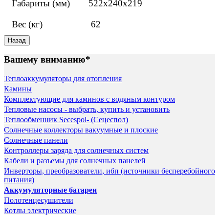
Габариты (мм)
522x240x219
Вес (кг)
62
Вашему вниманию*
Теплоаккумуляторы для отопления
Камины
Комплектующие для каминов с водяным контуром
Тепловые насосы - выбрать, купить и установить
Теплообменник Secespol- (Сецеспол)
Солнечные коллекторы вакуумные и плоские
Солнечные панели
Контроллеры заряда для солнечных систем
Кабели и разъемы для солнечных панелей
Инверторы, преобразователи, ибп (источники бесперебойного
питания)
Аккумуляторные батареи
Полотенцесушители
Котлы электрические