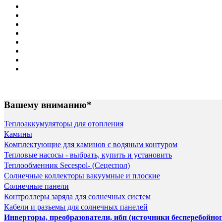
Вашему вниманию*
Теплоаккумуляторы для отопления
Камины
Комплектующие для каминов с водяным контуром
Тепловые насосы - выбрать, купить и установить
Теплообменник Secespol- (Сецеспол)
Солнечные коллекторы вакуумные и плоские
Солнечные панели
Контроллеры заряда для солнечных систем
Кабели и разъемы для солнечных панелей
Инверторы, преобразователи, ибп (источники бесперебойно