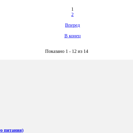
1
2
Вперед
В конец
Показано 1 - 12 из 14
го питания)