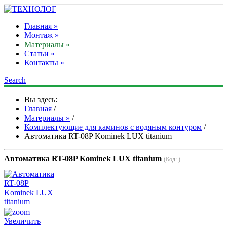
Главная »
Монтаж »
Материалы »
Статьи »
Контакты »
Search
Вы здесь:
Главная
/
Материалы »
/
Комплектующие для каминов с водяным контуром
/
Автоматика RT-08P Kominek LUX titanium
Автоматика RT-08P Kominek LUX titanium
(Код:
)
Увеличить