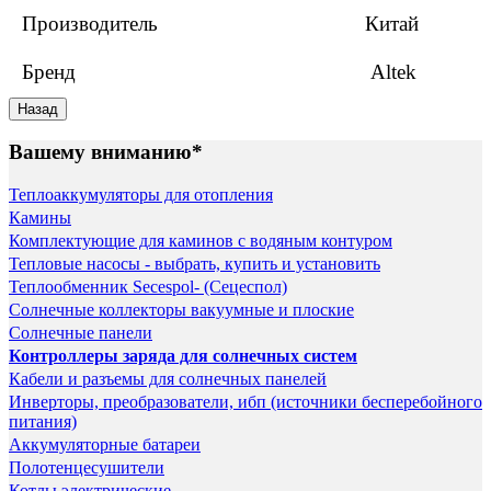
Производитель
Китай
Бренд
Altek
Вашему вниманию*
Теплоаккумуляторы для отопления
Камины
Комплектующие для каминов с водяным контуром
Тепловые насосы - выбрать, купить и установить
Теплообменник Secespol- (Сецеспол)
Солнечные коллекторы вакуумные и плоские
Солнечные панели
Контроллеры заряда для солнечных систем
Кабели и разъемы для солнечных панелей
Инверторы, преобразователи, ибп (источники бесперебойного
питания)
Аккумуляторные батареи
Полотенцесушители
Котлы электрические