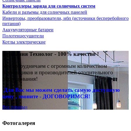
Контроллеры заряда для солнечных систем
Кабели и разъемы для солнечных панелей
Инверторы, преобразователи, ибп (источники бесперебойного
питания)
Аккумуляторные батареи
Полотенцесушители
Котлы электрические
компания Технолог - 100% качество !
Мы сотрудничаем с огромным количеством
поставщиков и производителей отопительного
оборудования!
Для Вас
мы можем сделать
самую доступную
цену , звоните - ДОГОВОРИМСЯ!
Все товары»
Фотогалерея