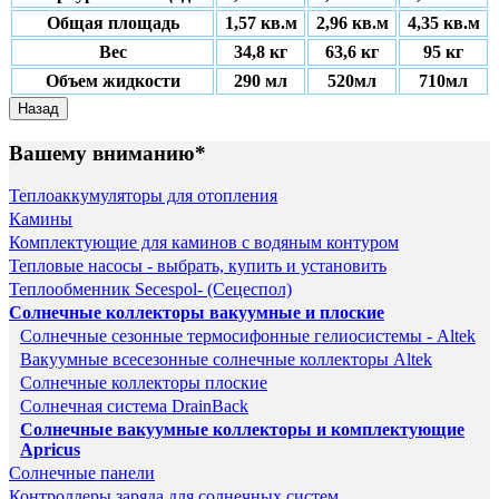
Общая площадь
1,57 кв.м
2,96 кв.м
4,35 кв.м
Вес
34,8 кг
63,6 кг
95 кг
Объем жидкости
290 мл
520мл
710мл
Вашему вниманию*
Теплоаккумуляторы для отопления
Камины
Комплектующие для каминов с водяным контуром
Тепловые насосы - выбрать, купить и установить
Теплообменник Secespol- (Сецеспол)
Солнечные коллекторы вакуумные и плоские
Солнечные сезонные термосифонные гелиосистемы - Altek
Вакуумные всесезонные солнечные коллекторы Altek
Солнечные коллекторы плоские
Солнечная система DrainBack
Солнечные вакуумные коллекторы и комплектующие
Apricus
Солнечные панели
Контроллеры заряда для солнечных систем