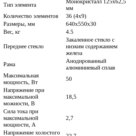
Монокристалл 125х62,5
Тип элемента
мм
Количество элементов
36 (4х9)
Размеры, мм
640х550х30
Вес, кг
4.5
Закаленное стекло с
Переднее стекло
низким содержанием
железа
Анодированный
Рама
алюминиевый сплав
Максимальная
50
мощность, Вт
Напряжение при
максимальной
18,5
можности, В
Сила тока при
максимальной
2,7
мощности, А
Напряжение холостого
22,7