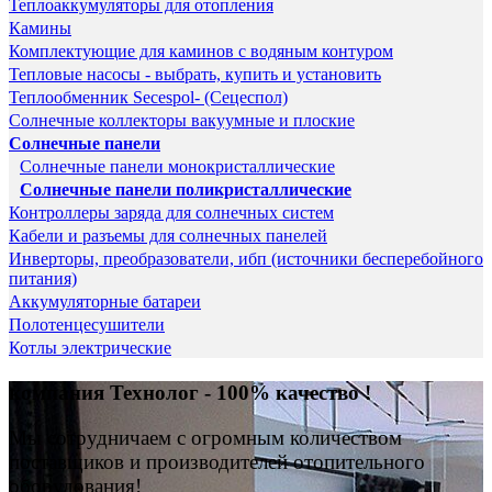
Теплоаккумуляторы для отопления
Камины
Комплектующие для каминов с водяным контуром
Тепловые насосы - выбрать, купить и установить
Теплообменник Secespol- (Сецеспол)
Солнечные коллекторы вакуумные и плоские
Солнечные панели
Солнечные панели монокристаллические
Солнечные панели поликристаллические
Контроллеры заряда для солнечных систем
Кабели и разъемы для солнечных панелей
Инверторы, преобразователи, ибп (источники бесперебойного
питания)
Аккумуляторные батареи
Полотенцесушители
Котлы электрические
компания Технолог - 100% качество !
Мы сотрудничаем с огромным количеством
поставщиков и производителей отопительного
оборудования!