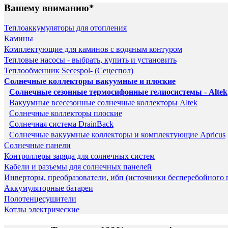
Вашему вниманию*
Теплоаккумуляторы для отопления
Камины
Комплектующие для каминов с водяным контуром
Тепловые насосы - выбрать, купить и установить
Теплообменник Secespol- (Сецеспол)
Солнечные коллекторы вакуумные и плоские
Солнечные сезонные термосифонные гелиосистемы - Altek
Вакуумные всесезонные солнечные коллекторы Altek
Солнечные коллекторы плоские
Солнечная система DrainBack
Солнечные вакуумные коллекторы и комплектующие Apricus
Солнечные панели
Контроллеры заряда для солнечных систем
Кабели и разъемы для солнечных панелей
Инверторы, преобразователи, ибп (источники бесперебойного 
Аккумуляторные батареи
Полотенцесушители
Котлы электрические