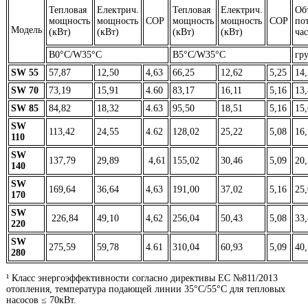
Тепловая
Електрич.
Тепловая
Електрич.
Об
мощность
мощность
COP
мощность
мощность
COP
по
Модель
(кВт)
(кВт)
(кВт)
(кВт)
час
В0°C/W35°C
В5°C/W35°C
гр
SW 55
57,87
12,50
4,63
66,25
12,62
5,25
14,
SW 70
73,19
15,91
4.60
83,17
16,11
5,16
13,
SW 85
84,82
18,32
4.63
95,50
18,51
5,16
15,
SW
113,42
24,55
4.62
128,02
25,22
5,08
16,
110
SW
137,79
29,89
4,61
155,02
30,46
5,09
20,
140
SW
169,64
36,64
4,63
191,00
37,02
5,16
25,
170
SW
226,84
49,10
4,62
256,04
50,43
5,08
33,
220
SW
275,59
59,78
4.61
310,04
60,93
5,09
40,
280
¹ Класс энергоэффективности согласно директивы ЕС №811/2013
отопления, температура подающей линии 35°С/55°С для тепловых
насосов ≤ 70кВт.