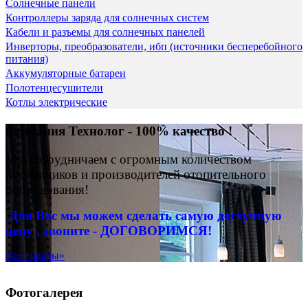
Солнечные панели
Контроллеры заряда для солнечных систем
Кабели и разъемы для солнечных панелей
Инверторы, преобразователи, ибп (источники бесперебойного
питания)
Аккумуляторные батареи
Полотенцесушители
Котлы электрические
компания Технолог - 100% качество !
Мы сотрудничаем с огромным количеством
поставщиков и производителей отопительного
оборудования!
Для Вас
мы можем сделать
самую доступную
цену , звоните - ДОГОВОРИМСЯ!
Все товары»
Фотогалерея