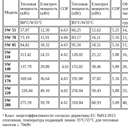
Тепловая
Електрич.
Тепловая
Електрич.
Об
мощность
мощность
COP
мощность
мощность
COP
по
Модель
(кВт)
(кВт)
(кВт)
(кВт)
час
В0°C/W35°C
В5°C/W35°C
гр
SW 55
57,87
12,50
4,63
66,25
12,62
5,25
14,
SW 70
73,19
15,91
4.60
83,17
16,11
5,16
13,
SW 85
84,82
18,32
4.63
95,50
18,51
5,16
15,
SW
113,42
24,55
4.62
128,02
25,22
5,08
16,
110
SW
137,79
29,89
4,61
155,02
30,46
5,09
20,
140
SW
169,64
36,64
4,63
191,00
37,02
5,16
25,
170
SW
226,84
49,10
4,62
256,04
50,43
5,08
33,
220
SW
275,59
59,78
4.61
310,04
60,93
5,09
40,
280
¹ Класс энергоэффективности согласно директивы ЕС №811/2013
отопления, температура подающей линии 35°С/55°С для тепловых
насосов ≤ 70кВт.