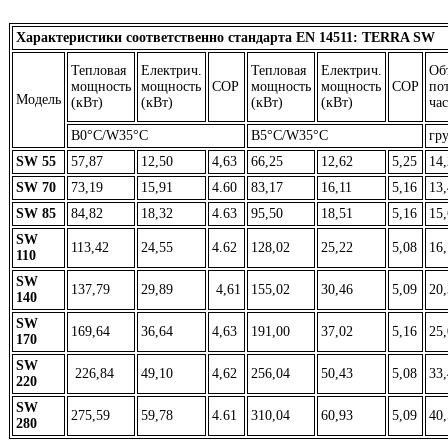
Характеристики соответственно стандарта EN 14511: TERRA SW
Тепловая
Електрич.
Тепловая
Електрич.
Об
мощность
мощность
COP
мощность
мощность
COP
по
Модель
(кВт)
(кВт)
(кВт)
(кВт)
час
В0°C/W35°C
В5°C/W35°C
гр
SW 55
57,87
12,50
4,63
66,25
12,62
5,25
14,
SW 70
73,19
15,91
4.60
83,17
16,11
5,16
13,
SW 85
84,82
18,32
4.63
95,50
18,51
5,16
15,
SW
113,42
24,55
4.62
128,02
25,22
5,08
16,
110
SW
137,79
29,89
4,61
155,02
30,46
5,09
20,
140
SW
169,64
36,64
4,63
191,00
37,02
5,16
25,
170
SW
226,84
49,10
4,62
256,04
50,43
5,08
33,
220
SW
275,59
59,78
4.61
310,04
60,93
5,09
40,
280