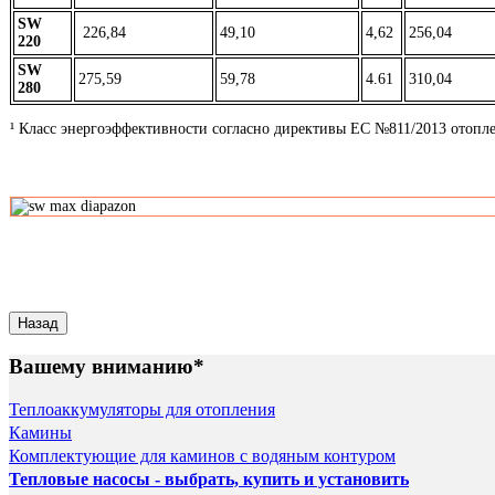
SW
226,84
49,10
4,62
256,04
220
SW
275,59
59,78
4.61
310,04
280
¹ Класс энергоэффективности согласно директивы ЕС №811/2013 отопле
Вашему вниманию*
Теплоаккумуляторы для отопления
Камины
Комплектующие для каминов с водяным контуром
Тепловые насосы - выбрать, купить и установить