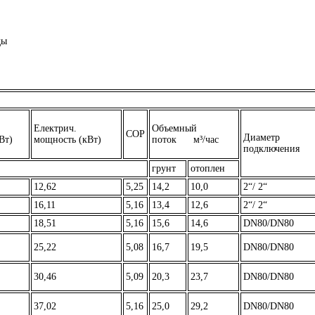
ды
Електрич.
Объемный
COP
Диаметр
Вт)
мощность (кВт)
поток м³/час
подключения
грунт
отоплен
12,62
5,25
14,2
10,0
2“/ 2“
16,11
5,16
13,4
12,6
2“/ 2“
18,51
5,16
15,6
14,6
DN80/DN80
25,22
5,08
16,7
19,5
DN80/DN80
30,46
5,09
20,3
23,7
DN80/DN80
37,02
5,16
25,0
29,2
DN80/DN80