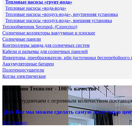
Тепловые насосы «грунт-вода»
Тепловые насосы «вода-вода»
Тепловые насосы «воздух-вода», внутренняя установка
Тепловые насосы «воздух-вода», внешняя установка
Теплообменник Secespol- (Сецеспол)
Солнечные коллекторы вакуумные и плоские
Солнечные панели
Контроллеры заряда для солнечных систем
Кабели и разъемы для солнечных панелей
Инверторы, преобразователи, ибп (источники бесперебойного 
Аккумуляторные батареи
Полотенцесушители
Котлы электрические
компания Технолог - 100% качество !
Мы сотрудничаем с огромным количеством поставщик
Для Вас
мы можем сделать
самую доступную це
Все товары»