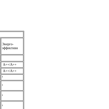
Энерго-
эффективн
А++/А++
А++/А++
¹
¹
¹
¹