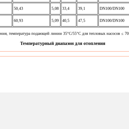
50,43
5,08
33,4
39,1
DN100/DN100
60,93
5,09
40,5
47,5
DN100/DN100
ния, температура подающей линии 35°С/55°С для тепловых насосов ≤ 70
Температурный диапазон для отопления