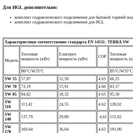
Для HGL дополнительно:
комплект гидравлического подключения для бытовой горячей во
комплект гидравлического подключения для HGL
Характеристики соответственно стандарта EN 14511: TERRA SW
Тепловая
Електрич.
Тепловая
COP
мощность (кВт)
мощность (кВт)
мощность (к
Модель
В0°C/W35°C
В5°C/W35°C
SW 55
57,87
12,50
4,63
66,25
SW 70
73,19
15,91
4.60
83,17
SW 85
84,82
18,32
4.63
95,50
SW
113,42
24,55
4.62
128,02
110
SW
137,79
29,89
4,61
155,02
140
SW
169,64
36,64
4,63
191,00
170