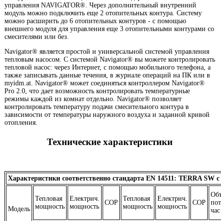
управления NAVIGATOR®. Через дополнительный внутренний
модуль можно подключить еще 2 отопительных контура. Систему
можно расширить до 6 отопительных контуров - с помощью
внешнего модуля для управления еще 3 отопительными контурами со
смесителями или без.
Navigator® является простой и универсальной системой управления
тепловым насосом. С системой Navigator® вы можете контролировать
тепловой насос: через Интернет, с помощью мобильного телефона, а
также записывать данные течения, в журнале операций на ПК или в
myidm.at. Navigator® может соединяться контроллером Navigator®
Pro 2.0, что дает возможность контролировать температурные
режимы каждой из комнат отдельно. Navigator® позволяет
контролировать температуру подачи смесительного контура в
зависимости от температуры наружного воздуха и заданной кривой
отопления.
Технические характеристики
Характеристики соответственно стандарта EN 14511: TERRA SW с
Об
Тепловая
Електрич.
Тепловая
Електрич.
COP
COP
по
мощность
мощность
мощность
мощность
Модель
час