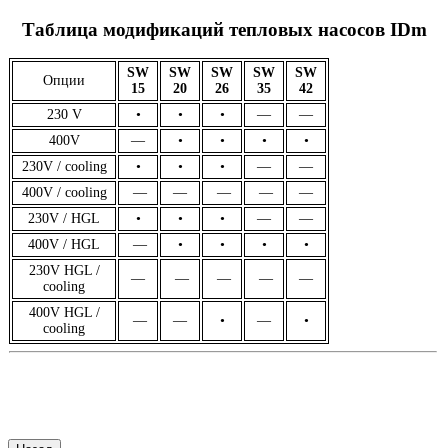
Таблица модификаций тепловых насосов IDm
SW
SW
SW
SW
SW
Опции
15
20
26
35
42
230 V
•
•
•
—
—
400V
—
•
•
•
•
230V / cooling
•
•
•
—
—
400V / cooling
—
—
—
—
—
230V / HGL
•
•
•
—
—
400V / HGL
—
•
•
•
•
230V HGL /
—
—
—
—
—
cooling
400V HGL /
—
—
•
—
•
cooling