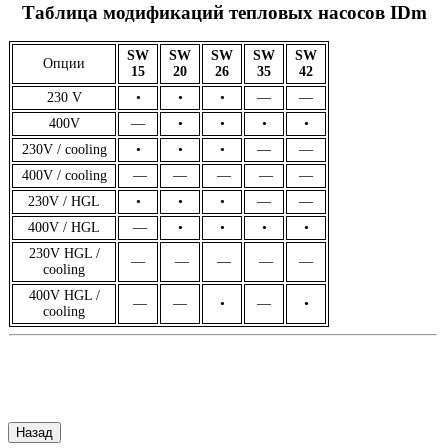
Таблица модификаций тепловых насосов IDm
SW
SW
SW
SW
SW
Опции
15
20
26
35
42
230 V
•
•
•
—
—
400V
—
•
•
•
•
230V / cooling
•
•
•
—
—
400V / cooling
—
—
—
—
—
230V / HGL
•
•
•
—
—
400V / HGL
—
•
•
•
•
230V HGL /
—
—
—
—
—
cooling
400V HGL /
—
—
•
—
•
cooling