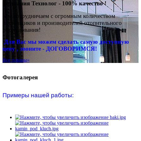
компания Технолог - 100% качество !
Мы сотрудничаем с огромным количеством
поставщиков и производителей отопительного
оборудования!
Для Вас
мы можем сделать
самую доступную
цену , звоните - ДОГОВОРИМСЯ!
Все товары»
Фотогалерея
Примеры нашей работы: