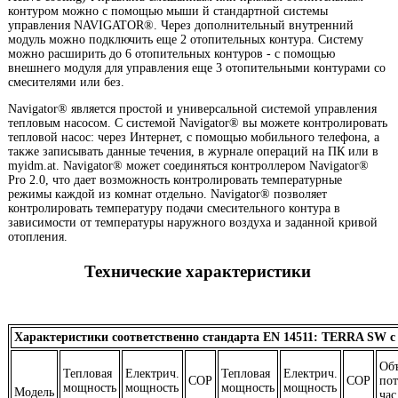
контуром можно с помощью мыши й стандартной системы
управления NAVIGATOR®. Через дополнительный внутренний
модуль можно подключить еще 2 отопительных контура. Систему
можно расширить до 6 отопительных контуров - с помощью
внешнего модуля для управления еще 3 отопительными контурами со
смесителями или без.
Navigator® является простой и универсальной системой управления
тепловым насосом. С системой Navigator® вы можете контролировать
тепловой насос: через Интернет, с помощью мобильного телефона, а
также записывать данные течения, в журнале операций на ПК или в
myidm.at. Navigator® может соединяться контроллером Navigator®
Pro 2.0, что дает возможность контролировать температурные
режимы каждой из комнат отдельно. Navigator® позволяет
контролировать температуру подачи смесительного контура в
зависимости от температуры наружного воздуха и заданной кривой
отопления.
Технические характеристики
Характеристики соответственно стандарта EN 14511: TERRA SW с
Об
Тепловая
Електрич.
Тепловая
Електрич.
COP
COP
по
мощность
мощность
мощность
мощность
Модель
час