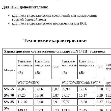
Для HGL дополнительно:
комплект гидравлических соединений для подключения
горячей бытовой воды
комплект гидравлического подключения для HGL
Технические характеристики
Характеристики соответственно стандарта EN 14511: вода-вода
Тепловая
Електрич.
Тепловая
Електрич.
Об
мощность
мощность
мощность
мощность
COP
COP
по
Модель
кВт
кВт
кВт
кВт
W10°C/W35°C
W10°C/W35°Cwith SWT ²
гру
SW 55
76,86
12,66
6,07
69,90
12,66
5.50
16,
SW 70
97,20
16,56
5,87
87,17
16,17
5.39
15,
SW 85
112,76
19,08
5,91
99,77
18,58
5.37
17,
SW
149,14
26,03
5,73
133,86
25,45
5.26
18,