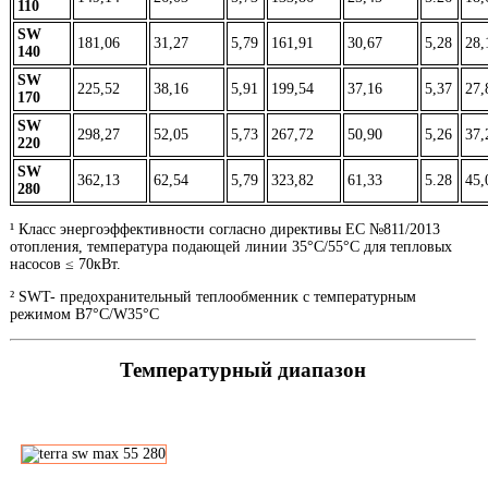
110
SW
181,06
31,27
5,79
161,91
30,67
5,28
28,
140
SW
225,52
38,16
5,91
199,54
37,16
5,37
27,
170
SW
298,27
52,05
5,73
267,72
50,90
5,26
37,
22
0
SW
362,13
62,54
5,79
323,82
61,33
5.28
45,
280
¹ Класс энергоэффективности согласно директивы ЕС №811/2013
отопления, температура подающей линии 35°С/55°С для тепловых
насосов ≤ 70кВт.
² SWT- предохранительный теплообменник с температурным
режимом B7°C/W35°C
Температурный диапазон