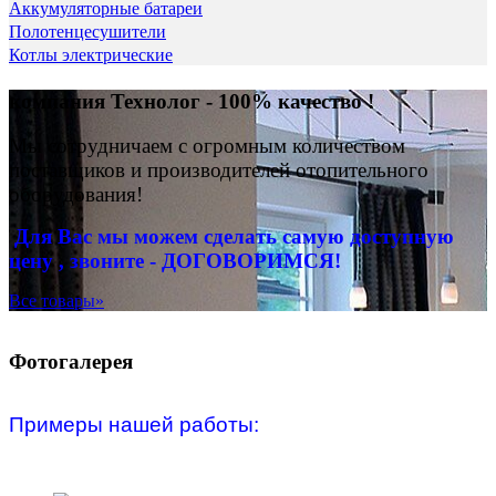
Аккумуляторные батареи
Полотенцесушители
Котлы электрические
компания Технолог - 100% качество !
Мы сотрудничаем с огромным количеством
поставщиков и производителей отопительного
оборудования!
Для Вас
мы можем сделать
самую доступную
цену , звоните - ДОГОВОРИМСЯ!
Все товары»
Фотогалерея
Примеры нашей работы: