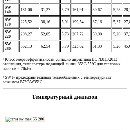
SW
181,06
31,27
5,79
161,91
30,67
5,28
28,
140
SW
225,52
38,16
5,91
199,54
37,16
5,37
27,
170
SW
298,27
52,05
5,73
267,72
50,90
5,26
37,
22
0
SW
362,13
62,54
5,79
323,82
61,33
5.28
45,
280
¹ Класс энергоэффективности согласно директивы ЕС №811/2013
отопления, температура подающей линии 35°С/55°С для тепловых
насосов ≤ 70кВт.
² SWT- предохранительный теплообменник с температурным
режимом B7°C/W35°C
Температурный диапазон