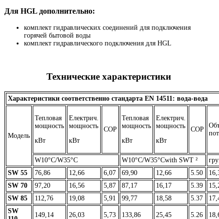
Для HGL дополнительно:
комплект гидравлических соединений для подключения
горячей бытовой воды
комплект гидравлического подключения для HGL
Технические характеристики
Характеристики соответственно стандарта EN 14511: вода-вода
Тепловая
Електрич.
Тепловая
Електрич.
Об
мощность
мощность
мощность
мощность
COP
COP
по
Модель
кВт
кВт
кВт
кВт
W10°C/W35°C
W10°C/W35°Cwith SWT ²
гру
SW 55
76,86
12,66
6,07
69,90
12,66
5.50
16,
SW 70
97,20
16,56
5,87
87,17
16,17
5.39
15,
SW 85
112,76
19,08
5,91
99,77
18,58
5.37
17,
SW
149,14
26,03
5,73
133,86
25,45
5.26
18,
110