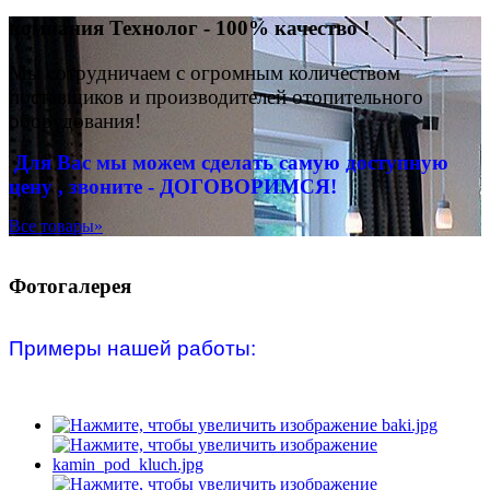
компания Технолог - 100% качество !
Мы сотрудничаем с огромным количеством
поставщиков и производителей отопительного
оборудования!
Для Вас
мы можем сделать
самую доступную
цену , звоните - ДОГОВОРИМСЯ!
Все товары»
Фотогалерея
Примеры нашей работы: