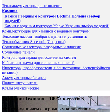
Теплоаккумуляторы для отопления
Камины
Камин с водяным контуром Lechma Польша (выбор
моделей)
Камин с водяным контуром Жарко Украина (выбор моделей)
Комплектующие для каминов с водяным контуром
Тепловые насосы - выбрать, купить и установить
Теплообменник Secespol- (Сецеспол)
Солнечные коллекторы вакуумные и плоские
Солнечные панели
Контроллеры заряда для солнечных систем
Кабели и разъемы для солнечных панелей
Инверторы, преобразователи, ибп (источники бесперебойного
питания)
Аккумуляторные батареи
Полотенцесушители
Котлы электрические
компания Технолог - 100% качество !
Мы сотрудничаем с огромным количеством