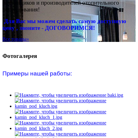
поставщиков и производителей отопительного
оборудования!
Для Вас
мы можем сделать
самую доступную
цену , звоните - ДОГОВОРИМСЯ!
Все товары»
Фотогалерея
Примеры нашей работы: