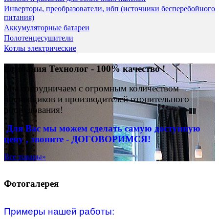
Инверторы, преобразователи, ибп (источники бесперебойного
питания)
Аккумуляторные батареи
Полотенцесушители
Котлы электрические
компания Технолог - 100% качество !
Мы сотрудничаем с огромным количеством
поставщиков и производителей отопительного
оборудования!
Для Вас
мы можем сделать
самую доступную
цену , звоните - ДОГОВОРИМСЯ!
Все товары»
Фотогалерея
Примеры нашей работы: