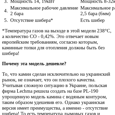
3.
Мощность 14, 19кВт
Мощность 8-32
Максимальное рабочее давление
Максимальное ра
4.
2 бара
2,5 бара (6мм)
5.
Отсутствие шибера*
Есть шибер
*Температура газов на выходе в этой модели 238°С,
а количество СО - 0,42%. Это отвечает новым
европейским требованиям, согласно которым,
каминные топки для отопления должны быть без
шибера!
Почему эта модель дешевле?
То, что камин сделан исключительно на украинский
рынок, не означает, что он плохого качества.
Учитывая сложную ситуацию в Украине, польская
фирма Lechma решила создать на базе PL-190
упрощенную модель камина с водяным контуром,
таким образом удешевив его. Однако украинская
версия имеет преимущества, а именно - отсутствие
шибера! То есть температура дымовых газов и