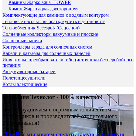
Камины Жарко aqua- TOWER
Камин Жарко aqua- двусторонняя
Комплектующие для каминов с водяным контуром
Тепловые насосы - выбрать, купить и установить
Теплообменник Secespol- (Сецеспол)
Солнечные коллекторы вакуумные и плоские
Солнечные панели
Контроллеры заряда для солнечных систем
Кабели и разъемы для солнечных панелей
Инверторы, преобразователи, ибп (источники бесперебойного
питания)
Аккумуляторные батареи
Полотенцесушители
Котлы электрические
компания Технолог - 100% качество !
Мы сотрудничаем с огромным количеством
поставщиков и производителей отопительного
оборудования!
Для Вас
мы можем сделать
самую доступную