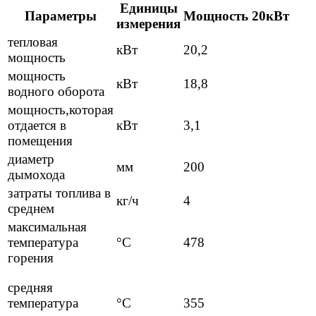
Единицы
Параметры
Мощность
20кВт
измерения
тепловая
кВт
20,2
мощность
мощность
кВт
18,8
водного оборота
мощность,которая
отдается в
кВт
3,1
помещения
диаметр
мм
200
дымохода
затраты топлива в
кг/ч
4
среднем
максимальная
температура
°C
478
горения
средняя
температура
°C
355