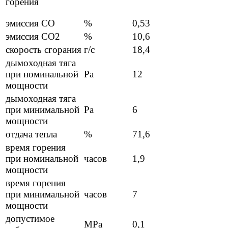
горения
эмиссия СО
%
0,53
эмиссия СО2
%
10,6
скорость сгорания
г/с
18,4
дымоходная тяга
при номинальной
Pa
12
мощности
дымоходная тяга
при минимальной
Pa
6
мощности
отдача тепла
%
71,6
время горения
при номинальной
часов
1,9
мощности
время горения
при минимальной
часов
7
мощности
допустимое
MPa
0,1