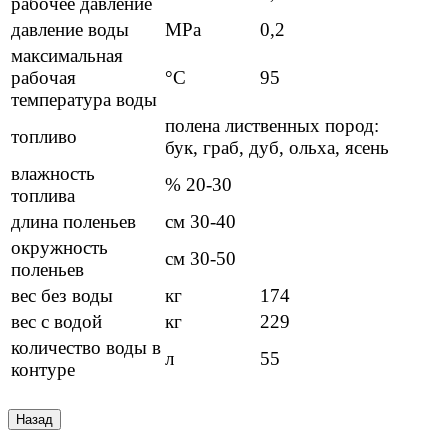
рабочее давление
давление воды
MPa
0,2
максимальная
рабочая
°C
95
температура воды
полена лиственных пород:
топливо
бук, граб, дуб, ольха, ясень
влажность
% 20-30
топлива
длина поленьев
см 30-40
окружность
см 30-50
поленьев
вес без воды
кг
174
вес с водой
кг
229
количество воды в
л
55
контуре