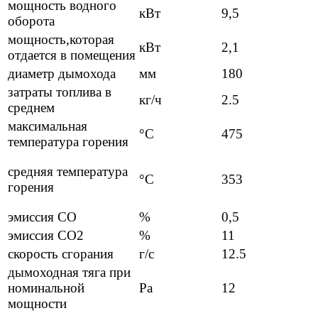
мощность водного
кВт
9,5
оборота
мощность,которая
кВт
2,1
отдается в помещения
диаметр дымохода
мм
180
затраты топлива в
кг/ч
2.5
среднем
максимальная
°C
475
температура горения
средняя температура
°C
353
горения
эмиссия СО
%
0,5
эмиссия СО2
%
11
скорость сгорания
г/с
12.5
дымоходная тяга при
номинальной
Pa
12
мощности