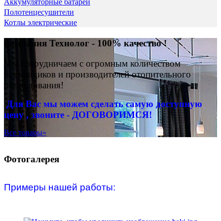
Аккумуляторные батареи
Полотенцесушители
Котлы электрические
компания Технолог - 100% качество !
Мы сотрудничаем с огромным количеством
поставщиков и производителей отопительного
оборудования!
Для Вас
мы можем сделать
самую доступную
цену , звоните - ДОГОВОРИМСЯ!
Все товары»
Фотогалерея
Примеры нашей работы: