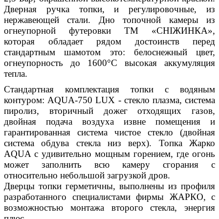
Дверная ручка топки, и регулировочные, из
нержавеющей стали. Дно топочной камеры из
огнеупорной футеровки ТМ «СНІЖИНКА»,
которая обладает рядом достоинств перед
стандартным шамотом это: белоснежный цвет,
огнеупорность до 1600°С высокая аккумуляция
тепла.
Стандартная комплектация топки с водяным
контуром: АQUA-750 LUX - стекло плазма, система
пиролиз, вторичный дожег отходящих газов,
двойная подача воздуха извне помещения и
гарантированная система чистое стекло (двойная
система обдува стекла низ верх). Топка Жарко
АQUA с удивительно мощным горением, где огонь
может заполнить всю камеру сгорания с
относительно небольшой загрузкой дров.
Дверцы топки герметичны, выполнены из профиля
разработанного специалистами фирмы ЖАРКО, с
возможностью монтажа второго стекла, энергия
плюс.