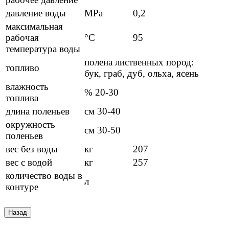
давление воды
MPa
0,2
максимальная
рабочая
°C
95
температура воды
полена лиственных пород:
топливо
бук, граб, дуб, ольха, ясень
влажность
% 20-30
топлива
длина поленьев
см 30-40
окружность
см 30-50
поленьев
вес без воды
кг
207
вес с водой
кг
257
количество воды в
л
контуре