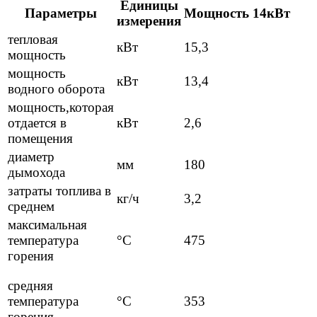
Единицы
Параметры
Мощность
14кВт
измерения
тепловая
кВт
15,3
мощность
мощность
кВт
13,4
водного оборота
мощность,которая
отдается в
кВт
2,6
помещения
диаметр
мм
180
дымохода
затраты топлива в
кг/ч
3,2
среднем
максимальная
температура
°C
475
горения
средняя
температура
°C
353
горения