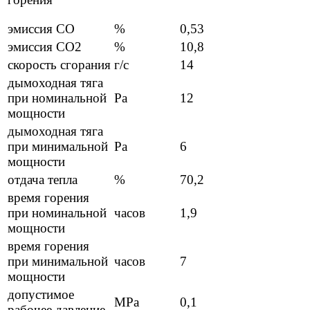
эмиссия СО
%
0,53
эмиссия СО2
%
10,8
скорость сгорания
г/с
14
дымоходная тяга
при номинальной
Pa
12
мощности
дымоходная тяга
при минимальной
Pa
6
мощности
отдача тепла
%
70,2
время горения
при номинальной
часов
1,9
мощности
время горения
при минимальной
часов
7
мощности
допустимое
MPa
0,1
рабочее давление