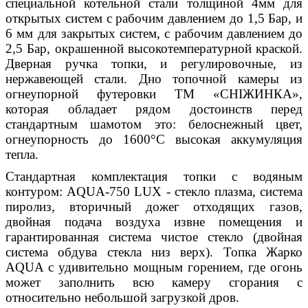
специальной котельной стали толщиной 4мм для
открытых систем с рабочим давлением до 1,5 Бар, и
6 мм для закрытых систем, с рабочим давлением до
2,5 Бар, окрашенной высокотемпературной краской.
Дверная ручка топки, и регулировочные, из
нержавеющей стали. Дно топочной камеры из
огнеупорной футеровки ТМ «СНІЖИНКА»,
которая обладает рядом достоинств перед
стандартным шамотом это: белоснежный цвет,
огнеупорность до 1600°С высокая аккумуляция
тепла.
Стандартная комплектация топки с водяным
контуром: АQUA-750 LUX - стекло плазма, система
пиролиз, вторичный дожег отходящих газов,
двойная подача воздуха извне помещения и
гарантированная система чистое стекло (двойная
система обдува стекла низ верх). Топка Жарко
АQUA с удивительно мощным горением, где огонь
может заполнить всю камеру сгорания с
относительно небольшой загрузкой дров.