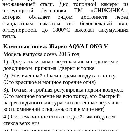
нержавеющей стали. Дно топочной камеры из
огнеупорной футеровки ТМ «СНІЖИНКА»,
которая обладает рядом достоинств перед
стандартным шамотом это: белоснежный цвет,
огнеупорность до 1800°С высокая аккумуляция
тепла.
Каминная топка: Жарко AQVA LONG V
Модель выпуска осень 2015 год
1). Дверь гильятина с вертикальным подьемом и
доводчиком прижима дверки к топке
2). Увеличенный обьем подачи воздуха в топку.
(Это красивое и мощное горение огня)
3). Точная и тройная регулировка подачи воздуха.
(Это мощное горение на всю топку, это быстрый
нагрев водяного контура, это огненные переливы
воспломинений огня, аналогов в мире нет)
4.) Система чистое стекло, с двойным обдувом
стекла верх низ
5). Система пиролизного горения дров с верху в