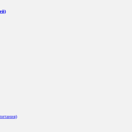
ей)
питания)