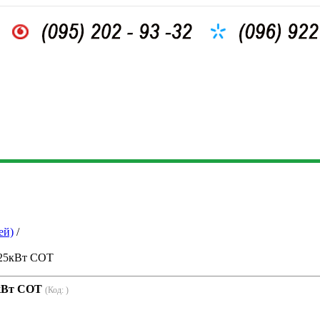
ей)
/
25кВт СОТ
кВт СОТ
(Код:
)