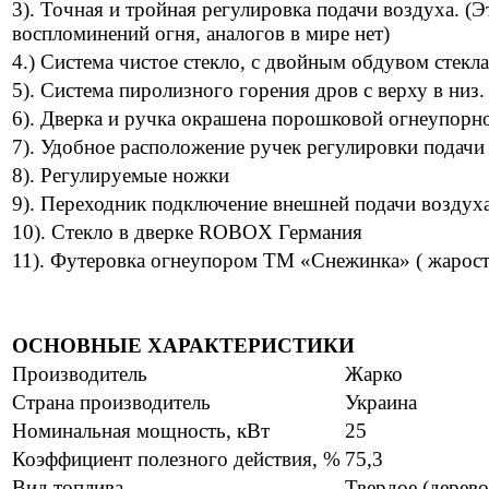
3). Точная и тройная регулировка подачи воздуха. (
воспломинений огня, аналогов в мире нет)
4.) Система чистое стекло, с двойным обдувом стекла
5). Система пиролизного горения дров с верху в низ.
6). Дверка и ручка окрашена порошковой огнеупорно
7). Удобное расположение ручек регулировки подачи 
8). Регулируемые ножки
9). Переходник подключение внешней подачи воздуха
10). Стекло в дверке ROBOX Германия
11). Футеровка огнеупором ТМ «Снежинка» ( жарост
ОСНОВНЫЕ ХАРАКТЕРИСТИКИ
Производитель
Жарко
Страна производитель
Украина
Номинальная мощность, кВт
25
Коэффициент полезного действия, %
75,3
Вид топлива
Твердое (дерево