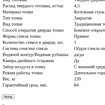
Расход твердого топлива, кг/час
4,5
Материал топки
Котельная стал
Тип топки
Закрытая
Вид топки
Традиционная т
Способ открытия дверцы топки
Боковое открыт
Форма стекла топки
Прямое
Количество стекол в дверце, шт.
1
Система очистки стекла
Обдув стекла п
Водяной контур/Водяная рубашка
да/да
Камера двойного сгорания
Да
Забор воздуха в топку
С внешней сре
Режим работы топки
Длительное гор
Вес, кг
239
Гарантийный срок, мес.
84