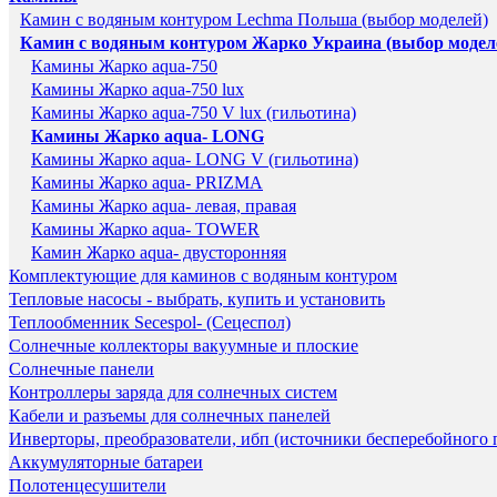
Камин с водяным контуром Lechma Польша (выбор моделей)
Камин с водяным контуром Жарко Украина (выбор модел
Камины Жарко aqua-750
Камины Жарко aqua-750 lux
Камины Жарко aqua-750 V lux (гильотина)
Камины Жарко aqua- LONG
Камины Жарко aqua- LONG V (гильотина)
Камины Жарко aqua- PRIZMA
Камины Жарко aqua- левая, правая
Камины Жарко aqua- TOWER
Камин Жарко aqua- двусторонняя
Комплектующие для каминов с водяным контуром
Тепловые насосы - выбрать, купить и установить
Теплообменник Secespol- (Сецеспол)
Солнечные коллекторы вакуумные и плоские
Солнечные панели
Контроллеры заряда для солнечных систем
Кабели и разъемы для солнечных панелей
Инверторы, преобразователи, ибп (источники бесперебойного 
Аккумуляторные батареи
Полотенцесушители