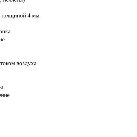
ь толщиной 4 мм
опка
ие
отоком воздуха
ды
ение