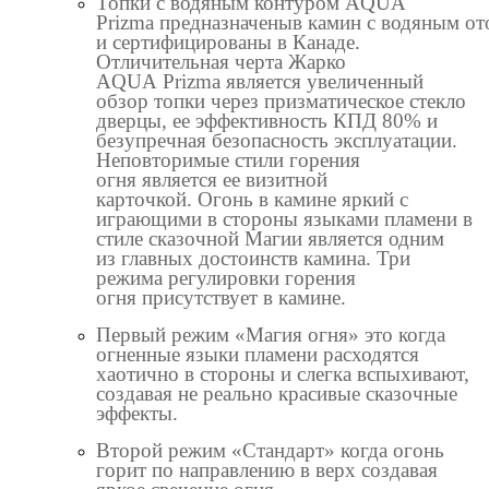
Топки
с водяным контуром
AQUA
Prizma
предназначены
в
камин
с
водян
ым
от
и сертифи
цированы
в Канаде.
Отличительная черта Жарко
AQUA
Prizma
является
увеличенный
обзор топки через призматическое стекло
дверцы, ее эффективность КПД 80% и
безупречная
безопасность эксплуатации
.
Н
еповторимые стили горения
огня
является ее визитной
карточкой
.
Огонь в камине яркий с
играющими в стороны языками пламени в
стиле сказочной Магии является одним
из
главн
ых
достоинств
камина
. Три
режима
регулировки горения
огня
присутствует в
камине
.
Первый режим «Магия огня» это когда
огненные языки пламени расходятся
хаотично в стороны и слегка вспыхивают,
создавая не реально красивые сказочные
эффекты.
Второй режим «Стандарт» когда огонь
горит по направлению в верх создавая