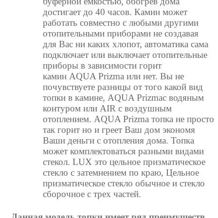
буферной емкостью, обогрев дома
достигает до 40 часов. Камин может
работать совместно с любыми другими
отопительными приборами не создавая
для Вас ни каких хлопот, автоматика сама
подключает или выключает отопительные
приборы в зависимости горит
камин
AQUA Prizma
или нет. Вы не
почувствуете разницы от того какой вид
топки в камине,
AQUA Prizma
с водяным
контуром или
AIR
с воздушным
отоплением.
AQUA Prizma
топка не просто
так горит но и греет Ваш дом экономя
Ваши деньги с отопления дома. Топка
может комплектоваться разными видами
стекол. LUX это цельное призматическое
стекло с
затемнением
по краю, Цельное
призматическое стекло обычное и стекло
сборочное с трех частей.
Данная модель топки имеет ряд преимуществ.